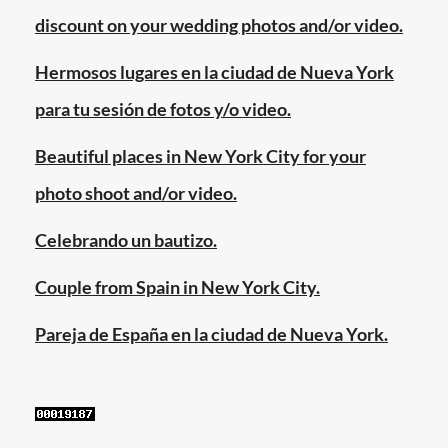
baratos
,
queens
,
discount on your wedding photos and/or video.
queens
,
quinceanos
,
staten
Hermosos lugares en la ciudad de Nueva York
rosas
,
island
roses
,
para tu sesión de fotos y/o video.
staten
island
,
Beautiful places in New York City for your
sweet
photo shoot and/or video.
sixteen
,
wedding
Celebrando un bautizo.
Couple from Spain in New York City.
Pareja de España en la ciudad de Nueva York.