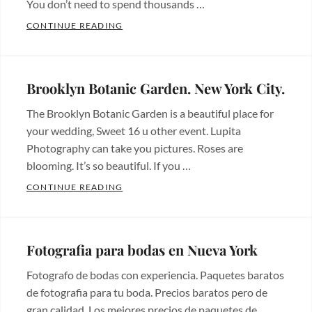
You don’t need to spend thousands …
WEDDINGS & SWEET SIXTEENS IN PROSP
CONTINUE READING
Categories:
Beautiful
places
,
Brooklyn Botanic Garden. New York City.
Fotos
The Brooklyn Botanic Garden is a beautiful place for
de
your wedding, Sweet 16 u other event. Lupita
bodas
,
Photography can take you pictures. Roses are
Hermosos
blooming. It’s so beautiful. If you …
lugares
,
BROOKLYN BOTANIC GARDEN. NEW YORK
CONTINUE READING
Wedding
Categories:
photos
Tags:
Beautiful
bodas
,
places
,
Fotografia para bodas en Nueva York
brooklyn
,
Hermosos
prospect
Fotografo de bodas con experiencia. Paquetes baratos
lugares
Tags:
park
,
de fotografia para tu boda. Precios baratos pero de
bodas
,
quinceanera
,
gran calidad. Los mejores precios de paquetes de