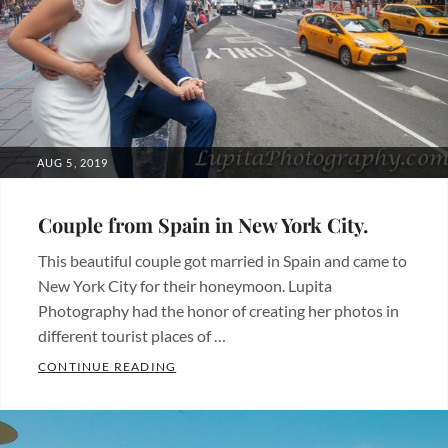
quinceanos
,
Hermosos
lugares
,
Travel
,
Videos
Tags:
bodas
POSTED
AUG 5, 2019
ON
Couple from Spain in New York City.
This beautiful couple got married in Spain and came to
New York City for their honeymoon. Lupita
Photography had the honor of creating her photos in
different tourist places of …
COUPLE FROM SPAIN IN NEW YORK CITY
CONTINUE READING
Categories:
Beautiful
places
,