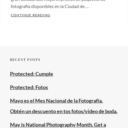
bronx
,
sweet
fotografia disponibles en la Ciudad de …
brooklyn
,
sixteen
,
FOTOGRAFIA PARA BODAS EN NUEVA YO
CONTINUE READING
brooklyn
wedding
Categories:
botanic
Fotos
garden
,
de
fotografo
,
bodas
,
jardin
Wedding
botanico
RECENT POSTS
photos
Tags:
de
bodas
,
brooklyn
,
Protected: Cumple
bronx
,
manhattan
,
brooklyn
,
new
Protected: Fotos
fotografia
,
york
manhattan
,
Mayo es el Mes Nacional de la Fotografía.
city
,
nueva
nueva
Obtén un descuento en tos fotos/video de boda.
york
,
york
,
paquetes
May is National Photography Month. Get a
photographer
,