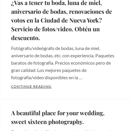
¿Vas a tener tu boda, luna de miel,
aniversario de bodas, renovaciones de
votos en la Ciudad de Nueva York?
Servicio de fotos/video. Obtén un
descuento.
Fotógrafo/videógrafo de bodas, luna de miel,
aniversario de bodas, etc. con experiencia. Paquetes
baratos de fotografía. Precios económicos pero de
gran calidad. Los mejores paquetes de
fotografía/video disponibles en la …
¿VAS A TENER TU BODA, LUNA DE MIEL,
CONTINUE READING
Categories:
Fotos
de
A beautiful place for your wedding,
bodas
,
sweet sixteen photography.
Wedding