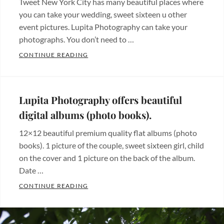
Tweet New York City has many beautiful places where
photos
Tags:
you can take your wedding, sweet sixteen u other
bodas
,
event pictures. Lupita Photography can take your
luna
photographs. You don’t need to …
de
A BEAUTIFUL PLACE FOR YOUR WEDDIN
CONTINUE READING
miel
Categories:
Beautiful
places
,
Lupita Photography offers beautiful
Hermosos
digital albums (photo books).
lugares
Tags:
12×12 beautiful premium quality flat albums (photo
bodas
,
books). 1 picture of the couple, sweet sixteen girl, child
fotografia
,
on the cover and 1 picture on the back of the album.
fotografo
,
Date …
new
LUPITA PHOTOGRAPHY OFFERS BEAUTIFU
CONTINUE READING
york
Categories:
city
,
Albums
Tags:
nueva