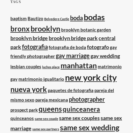
TAGS
bodas
boda
baptism
Bautizo
Belvedere Castle
brooklyn
bronx
brooklyn botanic garden
brooklyn bridge
brooklyn bridge park
central
fotografia
park
fotografo
fotografia de boda
gay
gay marriage
gay wedding
friendly photographer
manhattan
lesbian couples
matrimonio
luchos place
new york city
gay
matrimonio igualitario
nueva york
paquetes de fotografia
pareja del
photographer
mismo sexo
pareja mexicana
queens
quinceanera
prospect park
same sex couples
same sex
quinceanos
same sex couple
same sex wedding
marriage
same sex partners